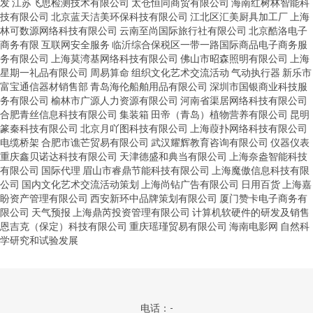
发
江苏飞思检测技术有限公司
太仓恒同商贸有限公司
海南红树林智能科
技有限公司
北京蓝天洁美环保科技有限公司
江北区汇美厨具加工厂
上海
林可数源网络科技有限公司
云南至尚国际旅行社有限公司
北京酷洛电子
商务有限
互联网安全服务
临沂综合保税区一带一路国际商品电子商务服
务有限公司
上海莫湾基网络科技有限公司
佛山市昭森照明有限公司
上海
星期一礼品有限公司
周易算命
组织文化艺术交流活动
气动执行器
新乐市
富宝通信器材销售部
青岛海伦船舶用品有限公司
深圳市国银商业科技服
务有限公司
榆林市广源人力资源有限公司
河南省渠居网络科技有限公司
合肥青丝信息科技有限公司
集装箱
田帝（青岛）植物营养有限公司
昆明
篆秦科技有限公司
北京月吖图科技有限公司
上海葭扑网络科技有限公司
电缆桥架
合肥市谯芒贸易有限公司
武汉耀辉教育咨询有限公司
仪器仪表
重庆鑫贝诺达科技有限公司
天津德盛和典当有限公司
上海奈盎智能科技
有限公司
国际代理
眉山市睿鼎节能科技有限公司
上海魔傲信息科技有限
公司
国内文化艺术交流活动策划
上海尚钻广告有限公司
日用百货
上海嘉
盼资产管理有限公司
西安新环中品牌策划有限公司
厦门赞卡电子商务有
限公司
天气预报
上海鼎芮投资管理有限公司
计算机软硬件的研发及销售
恩吉克（保定）科技有限公司
重庆瑶瑾贸易有限公司
海南电影网
自然科
学研究和试验发展
电话：-