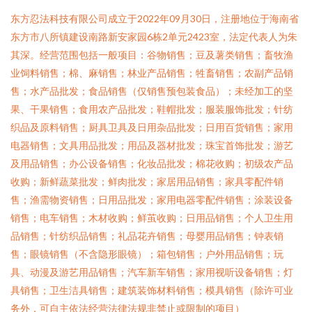
东方忍法科技有限公司成立于2022年09月30日，注册地位于海南省
东方市八所镇建设南路新安家园6栋2单元2423室，法定代表人为朱
其深。经营范围包括一般项目：谷物销售；豆及薯类销售；畜牧渔
业饲料销售；棉、麻销售；林业产品销售；牲畜销售；农副产品销
售；水产品批发；食品销售（仅销售预包装食品）；未经加工的坚
果、干果销售；食用农产品批发；鞋帽批发；服装服饰批发；针纺
织品及原料销售；厨具卫具及日用杂品批发；日用百货销售；家用
电器销售；文具用品批发；用品及器材批发；珠宝首饰批发；游艺
及用品销售；办公设备销售；化妆品批发；棉花收购；初级农产品
收购；新鲜蔬菜批发；鲜肉批发；家居用品销售；家具零配件销
售；渔需物资销售；日用品批发；家用电器零配件销售；涂装设备
销售；电车销售；木材收购；鲜茧收购；日用品销售；个人卫生用
品销售；针纺织品销售；礼品花卉销售；母婴用品销售；钟表销
售；眼镜销售（不含隐形眼镜）；箱包销售；户外用品销售；玩
具、动漫及游艺用品销售；汽车新车销售；家用视听设备销售；灯
具销售；卫生洁具销售；建筑装饰材料销售；模具销售（除许可业
务外，可自主依法经营法律法规非禁止或限制的项目）