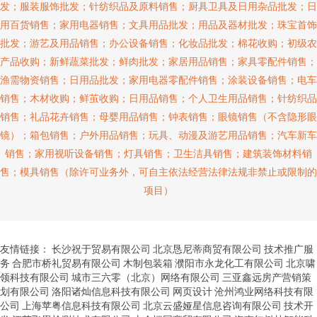
发；服装服饰批发；针纺织品及原料销售；厨具卫具及日用杂品批发；日
用百货销售；家用电器销售；文具用品批发；用品及器材批发；珠宝首饰
批发；游艺及用品销售；办公设备销售；化妆品批发；棉花收购；初级农
产品收购；新鲜蔬菜批发；鲜肉批发；家居用品销售；家具零配件销售；
渔需物资销售；日用品批发；家用电器零配件销售；涂装设备销售；电车
销售；木材收购；鲜茧收购；日用品销售；个人卫生用品销售；针纺织品
销售；礼品花卉销售；母婴用品销售；钟表销售；眼镜销售（不含隐形眼
镜）；箱包销售；户外用品销售；玩具、动漫及游艺用品销售；汽车新车
销售；家用视听设备销售；灯具销售；卫生洁具销售；建筑装饰材料销
售；模具销售（除许可业务外，可自主依法经营法律法规非禁止或限制的
项目）
友情链接：
长沙祝于贸易有限公司
北京恳尼蒂商贸有限公司
技术推广服
务
合肥市桥礼贸易有限公司
木制包装箱
濮阳市永龙化工有限公司
北京啸
领科技有限公司
城市三六零（北京）网络有限公司
三亚鑫远房产营销策
划有限公司
洛阳诸灿信息科技有限公司
网页设计
沧州鸿业网络科技有限
公司
上海苹粤信息科技有限公司
北京云盛娅星信息咨询有限公司
技术开