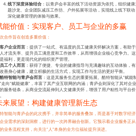
线下深度体验结合
：以青庐会丰富的线下活动资源为依托，组织健康
题沙龙、企业团队减压工作坊、户外拓展等活动，实现线上线下联动
深化健康管理的体验与效果。
赋能价值：实现客户、员工与企业的多赢
次合作旨在创造多重价值：
客户企业而言
：提供了一站式、有温度的员工健康关怀解决方案，有助于
人才流失率、提升员工满意度和工作效率，从而增强企业核心竞争力。这
是福利，更是现代化的组织资产管理。
员工个人而言
：获得了便捷、专业的健康指导与充满趣味的互动体验，有
改善身心健康，建立积极的生活方式，实现工作与生活的更好平衡。
酷特智能与青庐会而言
：这是其服务生态的重要拓展。酷特智能从“赋能
”走向“赋能健康”，丰富了其产业互联网的内涵；青庐会则深化了其对企
的服务链条，从商业交流延伸到人文健康关怀，增强了用户粘性与平台价
。
未来展望：构建健康管理新生态
特智能与青庐会的此次携手，并非简单的服务叠加，而是基于对数字经济
企业需求的深刻洞察，进行的一次跨界融合创新。它预示着企业服务正从
的业务流程支持，向关注“人”本身的全方位福祉提升演进。