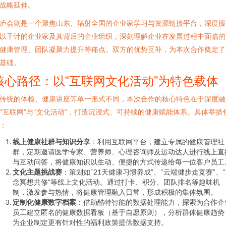
战略延伸。
庐会则是一个聚焦山东、辐射全国的企业家学习与资源链接平台，深度服
以千计的企业家及其背后的企业组织，深刻理解企业在发展过程中面临的
健康管理、团队凝聚力提升等痛点。双方的优势互补，为本次合作奠定了
基础。
核心路径：以“互联网文化活动”为特色载体
传统的体检、健康讲座等单一形式不同，本次合作的核心特色在于深度融
“互联网”与“文化活动”，打造沉浸式、可持续的健康赋能体系。具体举措
：
线上健康社群与知识分享
：利用互联网平台，建立专属的健康管理社
群，定期邀请医学专家、营养师、心理咨询师及运动达人进行线上直
与互动问答，将健康知识以生动、便捷的方式传递给每一位客户员工
文化主题挑战赛
：策划如“21天健康习惯养成”、“云端健步走竞赛”、
念冥想共修”等线上文化活动。通过打卡、积分、团队排名等趣味机
制，激发参与热情，将健康管理融入日常，形成积极的集体氛围。
定制化健康数字档案
：借助酷特智能的数据处理能力，探索为合作企
员工建立匿名的健康数据看板（基于自愿原则），分析群体健康趋势
为企业制定更有针对性的福利政策提供数据支持。